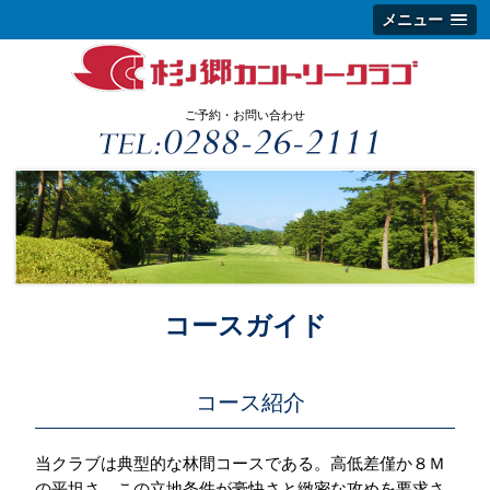
メニュー
ご予約・お問い合わせ
コースガイド
コース紹介
当クラブは典型的な林間コースである。高低差僅か８Ｍ
の平坦さ。この立地条件が豪快さと緻密な攻めを要求さ